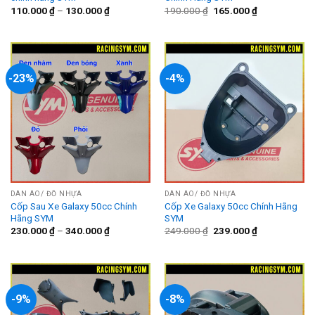
Giá
Giá
110.000
₫
–
130.000
₫
190.000
₫
165.000
₫
gốc
hiện
là:
tại
190.000 ₫.
là:
165.000 ₫.
-23%
-4%
DÀN ÁO/ ĐỒ NHỰA
DÀN ÁO/ ĐỒ NHỰA
Cốp Sau Xe Galaxy 50cc Chính
Cốp Xe Galaxy 50cc Chính Hãng
Hãng SYM
SYM
Giá
Giá
230.000
₫
–
340.000
₫
249.000
₫
239.000
₫
gốc
hiện
là:
tại
249.000 ₫.
là:
239.000 ₫.
-9%
-8%