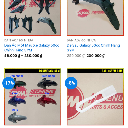
DÀN ÁO/ ĐỒ NHỰA
DÀN ÁO/ ĐỒ NHỰA
Dàn Áo Một Màu Xe Galaxy 50cc
Dè Sau Galaxy 50cc Chính Hãng
Chính Hãng SYM
SYM
Giá
Giá
48.000
₫
–
230.000
₫
250.000
₫
230.000
₫
gốc
hiện
là:
tại
250.000 ₫.
là:
230.000 ₫.
-17%
-8%