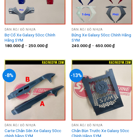
DÀN ÁO/ ĐỒ NHỰA
DÀN ÁO/ ĐỒ NHỰA
Bợ Cổ Xe Galaxy 50cc Chính
Bửng Xe Galaxy 50cc Chính Hãng
Hãng SYM
SYM
180.000
₫
–
250.000
₫
240.000
₫
–
650.000
₫
-8%
-13%
DÀN ÁO/ ĐỒ NHỰA
DÀN ÁO/ ĐỒ NHỰA
Carte Chắn Sên Xe Galaxy 50cc
Chắn Bùn Trước Xe Galaxy 50cc
chính hãng SYM
Chính Hãng SYM