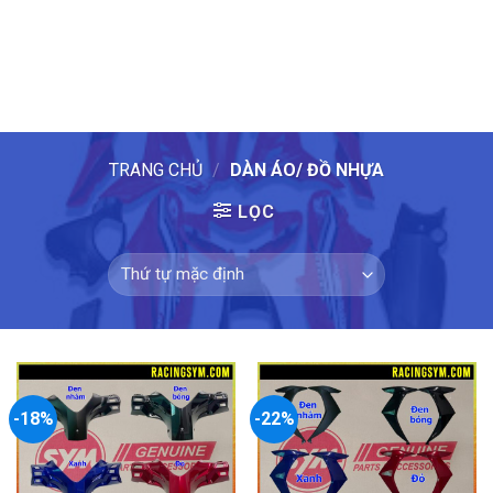
TRANG CHỦ
/
DÀN ÁO/ ĐỒ NHỰA
LỌC
-18%
-22%