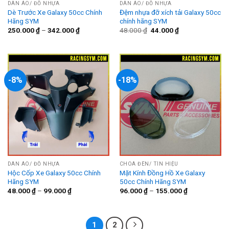
DÀN ÁO/ ĐỒ NHỰA
DÀN ÁO/ ĐỒ NHỰA
Dè Trước Xe Galaxy 50cc Chính
Đệm nhựa đỡ xích tải Galaxy 50cc
Hãng SYM
chính hãng SYM
Giá
Giá
250.000
₫
–
342.000
₫
48.000
₫
44.000
₫
gốc
hiện
là:
tại
48.000 ₫.
là:
44.000 ₫.
-8%
-18%
DÀN ÁO/ ĐỒ NHỰA
CHOÁ ĐÈN/ TÍN HIỆU
Hộc Cốp Xe Galaxy 50cc Chính
Mặt Kính Đồng Hồ Xe Galaxy
Hãng SYM
50cc Chính Hãng SYM
48.000
₫
–
99.000
₫
96.000
₫
–
155.000
₫
1
2