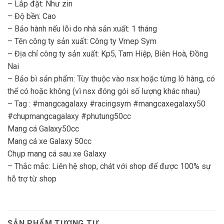
– Lắp đặt: Như zin
– Độ bền: Cao
– Bảo hành nếu lỗi do nhà sản xuất: 1 tháng
– Tên công ty sản xuất: Công ty Vmep Sym
– Địa chỉ công ty sản xuất: Kp5, Tam Hiệp, Biên Hoà, Đồng
Nai
– Bảo bì sản phẩm: Tùy thuộc vào nsx hoặc từng lô hàng, có
thể có hoặc không (vì nsx đóng gói số lượng khác nhau)
– Tag : #mangcagalaxy #racingsym #mangcaxegalaxy50
#chupmangcagalaxy #phutung50cc
Mang cá Galaxy50cc
Mang cá xe Galaxy 50cc
Chụp mang cá sau xe Galaxy
– Thắc mắc: Liên hệ shop, chát với shop để được 100% sự
hỗ trợ từ shop
SẢN PHẨM TƯƠNG TỰ