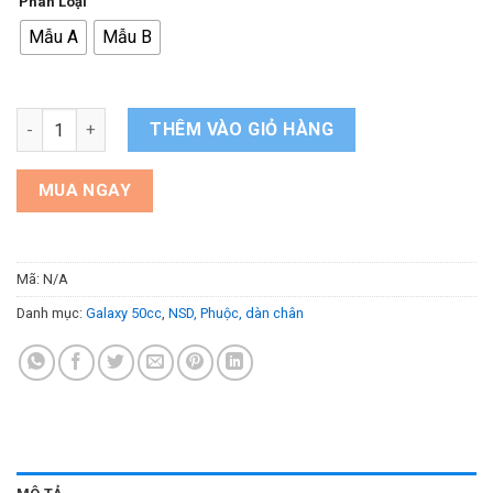
Phân Loại
là:
tại
Mẫu A
Mẫu B
180.000 ₫.
là:
170.000 ₫.
Mang Cá Xe Galaxy 50cc Chính Hãng SYM số lượng
THÊM VÀO GIỎ HÀNG
MUA NGAY
Mã:
N/A
Danh mục:
Galaxy 50cc
,
NSD, Phuộc, dàn chân