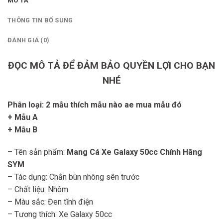
MÔ TẢ
THÔNG TIN BỔ SUNG
ĐÁNH GIÁ (0)
ĐỌC MÔ TẢ ĐỂ ĐẢM BẢO QUYỀN LỢI CHO BẠN
NHÉ
Phân loại: 2 mẫu thích mẫu nào ae mua mẫu đó
+ Mẫu A
+ Mẫu B
– Tên sản phẩm:
Mang Cá Xe Galaxy 50cc Chính Hãng
SYM
– Tác dụng: Chắn bùn nhông sên trước
– Chất liệu: Nhôm
– Màu sắc: Đen tĩnh điện
– Tương thích: Xe Galaxy 50cc