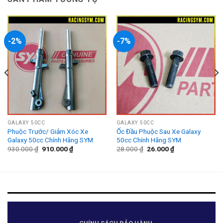
-2%
-7%
GALAXY 50CC
GALAXY 50CC
Phuộc Trước/ Giảm Xóc Xe
Ốc Đầu Phuộc Sau Xe Galaxy
Galaxy 50cc Chính Hãng SYM
50cc Chính Hãng SYM
Giá
Giá
Giá
Giá
930.000
₫
910.000
₫
28.000
₫
26.000
₫
gốc
hiện
gốc
hiện
là:
tại
là:
tại
930.000 ₫.
là:
28.000 ₫.
là:
910.000 ₫.
26.000 ₫.