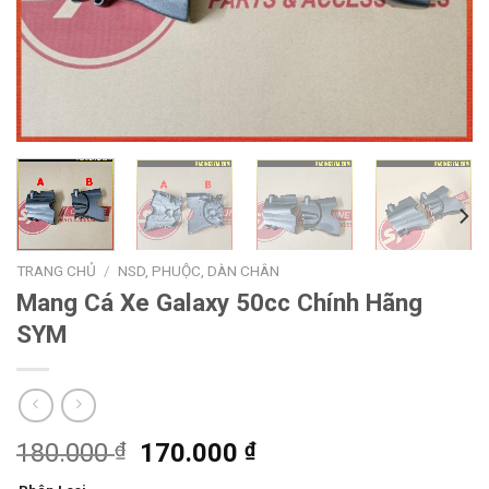
TRANG CHỦ
/
NSD, PHUỘC, DÀN CHÂN
Mang Cá Xe Galaxy 50cc Chính Hãng
SYM
Giá
Giá
180.000
₫
170.000
₫
gốc
hiện