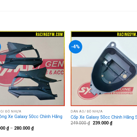
-4%
+
O/ ĐỒ NHỰA
DÀN ÁO/ ĐỒ NHỰA
ông Xe Galaxy 50cc Chính Hãng
Cốp Xe Galaxy 50cc Chính Hãng
Giá
Giá
249.000
₫
239.000
₫
gốc
hiện
000
₫
–
280.000
₫
là:
tại
249.000 ₫.
là: