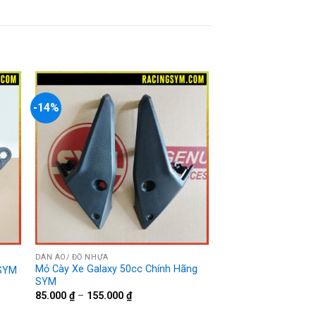
-14%
+
DÀN ÁO/ ĐỒ NHỰA
Mỏ Cày Xe Galaxy 50cc Chính Hãng
 SYM
SYM
85.000
₫
–
155.000
₫