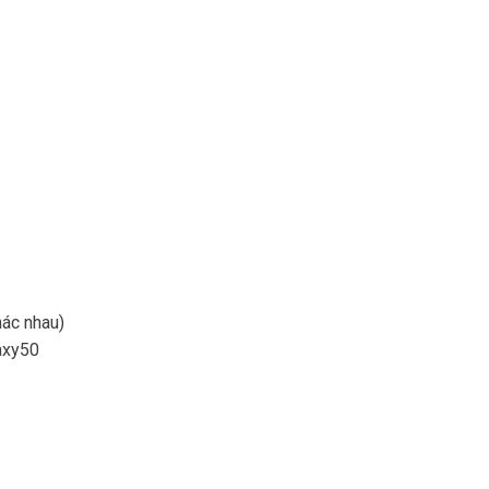
hác nhau)
axy50